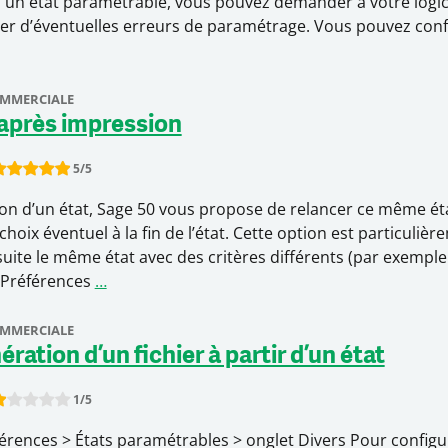
 un état paramétrable, vous pouvez demander à votre logici
érer d’éventuelles erreurs de paramétrage. Vous pouvez conf
OMMERCIALE
 après impression
5
/5
ate this item:
Submit Rating
on d’un état, Sage 50 vous propose de relancer ce même éta
hoix éventuel à la fin de l’état. Cette option est particuliè
 suite le même état avec des critères différents (par exempl
x Préférences
…
OMMERCIALE
ration d’un fichier à partir d’un état
1
/5
ate this item:
Submit Rating
férences > États paramétrables > onglet Divers Pour confi