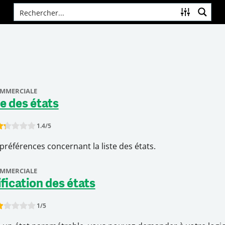
OMMERCIALE
te des états
1.4
/5
ate this item:
Submit Rating
préférences concernant la liste des états.
OMMERCIALE
ification des états
1
/5
ate this item:
Submit Rating