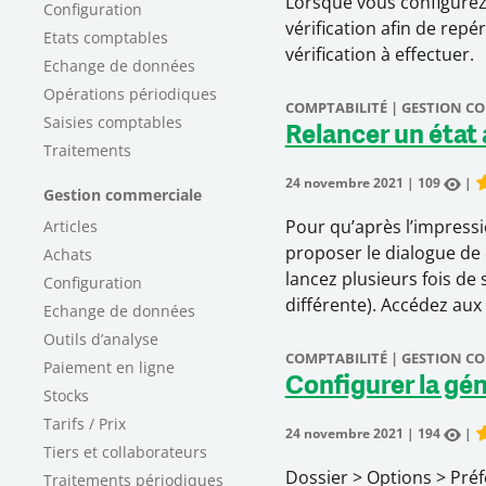
Lorsque vous configurez
Configuration
vérification afin de rep
Etats comptables
vérification à effectuer.
Echange de données
Opérations périodiques
COMPTABILITÉ | GESTION C
Saisies comptables
Relancer un état
Traitements
24 novembre 2021
|
109
|
Gestion commerciale
R
Pour qu’après l’impressi
Articles
proposer le dialogue de c
Achats
lancez plusieurs fois de
Configuration
différente). Accédez au
Echange de données
Outils d’analyse
COMPTABILITÉ | GESTION C
Paiement en ligne
Configurer la géné
Stocks
Tarifs / Prix
24 novembre 2021
|
194
|
R
Tiers et collaborateurs
Dossier > Options > Pré
Traitements périodiques