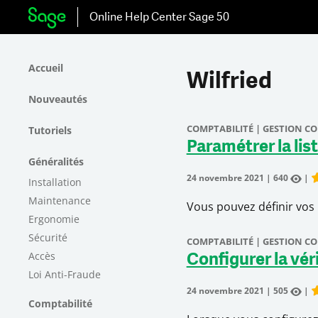
Online Help Center
Sage 50
Accueil
Wilfried
Nouveautés
COMPTABILITÉ | GESTION C
Tutoriels
Paramétrer la lis
Généralités
24 novembre 2021
|
640
|
Installation
R
Maintenance
Vous pouvez définir vos 
Ergonomie
Sécurité
COMPTABILITÉ | GESTION C
Accès
Configurer la vér
Loi Anti-Fraude
24 novembre 2021
|
505
|
R
Comptabilité