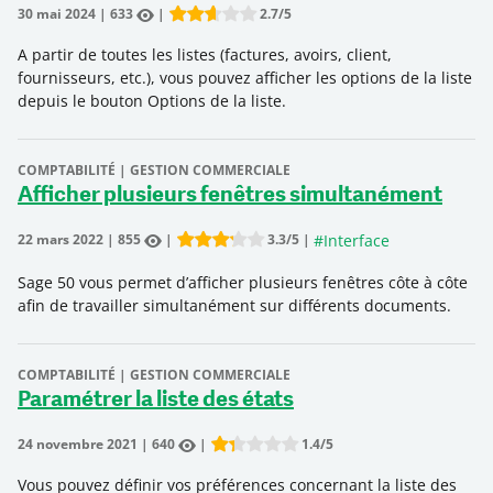
30 mai 2024
|
633
|
2.7
/5
Rate this item:
Submit Rating
A partir de toutes les listes (factures, avoirs, client,
fournisseurs, etc.), vous pouvez afficher les options de la liste
depuis le bouton Options de la liste.
COMPTABILITÉ | GESTION COMMERCIALE
Afficher plusieurs fenêtres simultanément
#
Interface
22 mars 2022
|
855
|
3.3
/5
|
Rate this item:
Submit Rating
Sage 50 vous permet d’afficher plusieurs fenêtres côte à côte
afin de travailler simultanément sur différents documents.
COMPTABILITÉ | GESTION COMMERCIALE
Paramétrer la liste des états
24 novembre 2021
|
640
|
1.4
/5
Rate this item:
Submit Rating
Vous pouvez définir vos préférences concernant la liste des