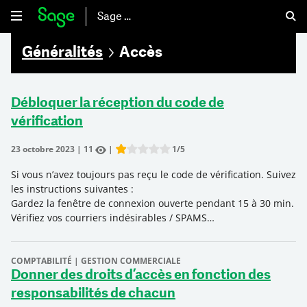
Sage 50
Généralités
Accès
Débloquer la réception du code de
vérification
23 octobre 2023
|
11
|
1
/5
Rate this item:
Submit Rating
Si vous n’avez toujours pas reçu le code de vérification. Suivez
les instructions suivantes :
Gardez la fenêtre de connexion ouverte pendant 15 à 30 min.
Vérifiez vos courriers indésirables / SPAMS…
COMPTABILITÉ | GESTION COMMERCIALE
Donner des droits d’accès en fonction des
responsabilités de chacun