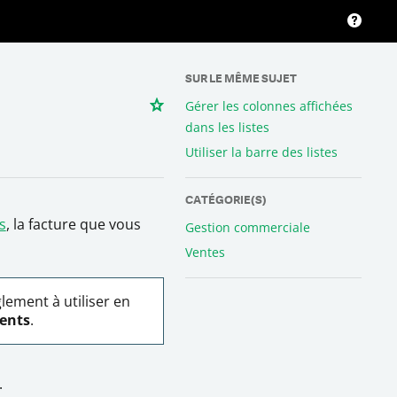
SUR LE MÊME SUJET
Gérer les colonnes affichées
dans les listes
Utiliser la barre des listes
CATÉGORIE(S)
s
, la facture que vous
Gestion commerciale
Ventes
glement
à utiliser en
ients
.
.