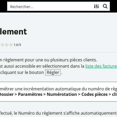
glement
1.8
/5
 this item:
Submit Rating
n règlement pour une ou plusieurs pièces clients.
st aussi accessible en sélectionnant dans la
liste des facture
 cliquant sur le bouton
Régler
.
métrer une incrémentation automatique du numéro de
rè
Dossier
>
Paramètres
>
Numérotation
>
Codes pièces >
cl
fectué, le
Numéro
du règlement s’affiche automatiquement