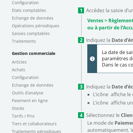
Configuration
Accédez la saisie d’
Etats comptables
Echange de données
Ventes > Règlement
Opérations périodiques
ou à partir de l’Ac
Saisies comptables
Indiquez la
Date
d’é
Traitements
La date de sai
Gestion commerciale
paramètres de
Articles
Dans le cas c
Achats
Configuration
Echange de données
Indiquez la
Date d’é
Outils d’analyse
L’icône
affiche le 
Paiement en ligne
L’icône
affiche un
Stocks
Sélectionnez le
Clie
Tarifs / Prix
Le
mode de
Paieme
Tiers et collaborateurs
automatiquement. V
Traitements périodiques