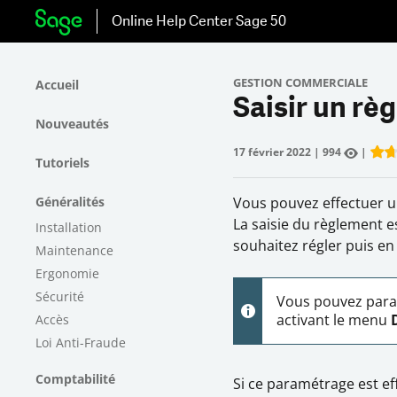
Online Help Center
Sage 50
GESTION COMMERCIALE
Accueil
Saisir un rè
Nouveautés
17 février 2022
|
994
|
Tutoriels
Rate
Généralités
Vous pouvez effectuer u
La saisie du règlement e
Installation
souhaitez régler puis en
Maintenance
Ergonomie
Sécurité
Vous pouvez para
activant le menu
Accès
Loi Anti-Fraude
Comptabilité
Si ce paramétrage est ef