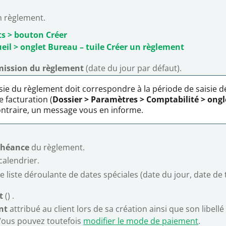
un règlement.
s > bouton Créer
cueil > onglet Bureau – tuile Créer un règlement
mission du règlement
(date du jour par défaut).
sie du règlement doit correspondre à la période de saisie dé
 facturation (
Dossier > P
aramètres > Comptabilité >
ongl
ontraire, un message vous en informe.
chéance
du règlement.
calendrier.
e liste déroulante de dates spéciales (date du jour, date de t
nt
(
) .
nt
attribué au client lors de sa création ainsi que son libellé
ous pouvez toutefois
modifier le mode de paiement
.