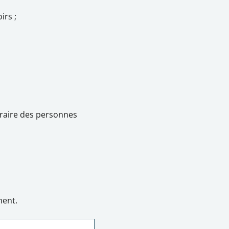
irs ;
traire des personnes
ment.